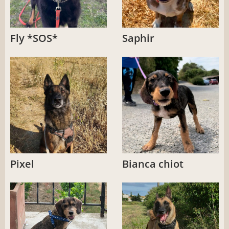
Fly *SOS*
Saphir
Pixel
Bianca chiot