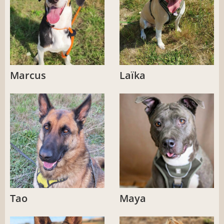
Marcus
Laïka
Tao
Maya