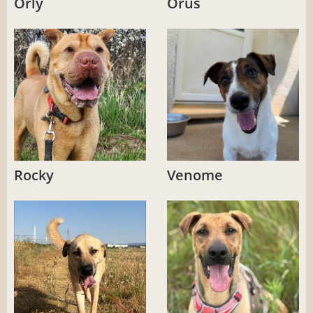
Orly
Orus
Rocky
Venome