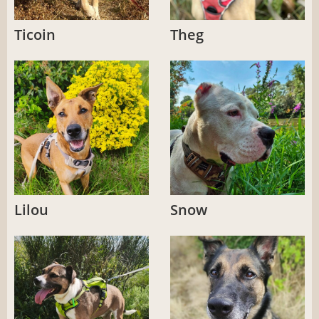
Ticoin
Theg
Lilou
Snow