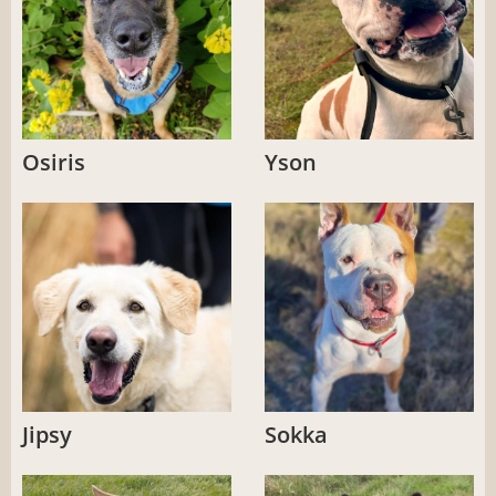
Osiris
Yson
Jipsy
Sokka