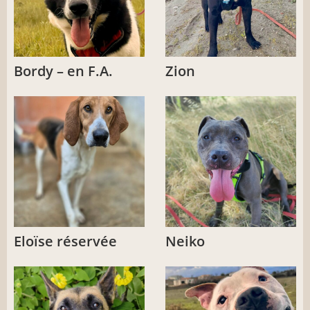
Bordy – en F.A.
Zion
Eloïse réservée
Neiko