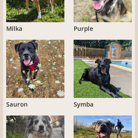
Milka
Purple
Sauron
Symba