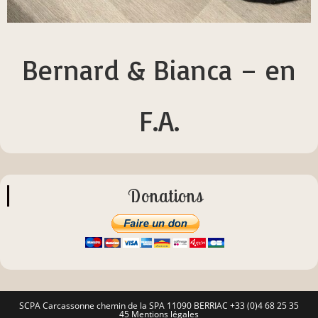
Bernard & Bianca – en
F.A.
Donations
SCPA Carcassonne chemin de la SPA 11090 BERRIAC +33 (0)4 68 25 35
45
Mentions légales