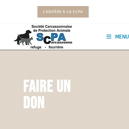
J'ADHÈRE À LA SCPA
MENU
Faire un
don