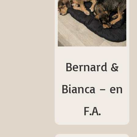
Bernard &
Bianca – en
F.A.