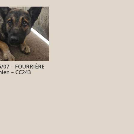
5/07 – FOURRIÈRE
hien – CC243