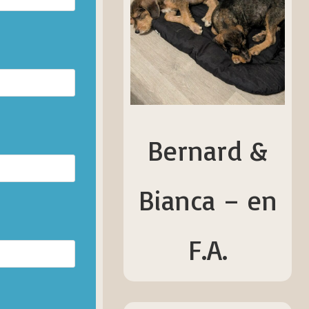
Bernard &
Bianca – en
F.A.