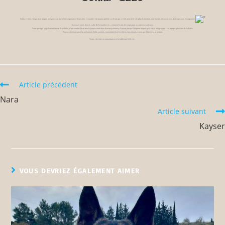
Sokka évolue chaque jour un peu plus grâce au travail des soigneurs et bénévoles. Le mardi c’est son jour préféré car il sait que c’est le jour où il a le plus d’attention, une balade, des exercices, du temps avec les soigneurs.
Sokka est arrivé dans le cadre de la fourrière et a vraiment besoin de temps pour accorder sa confiance.
Notre protégé a également besoin de stabilité, d’une routine bien ancrée pour se sentir bien dans ses patounes, d’autant plus qu’il déprime depuis qu’il est au refuge et ne veut presque plus faire de balades.
Nous recherchons pour lui un humain fiable, patient, connaissant bien les chiens, sans enfants et pour qui Sokka sera sa passion.
Venez vite faire sa connaissance et lui offrir une belle vie.
Article précédent
Nara
Article suivant
Kayser
VOUS DEVRIEZ ÉGALEMENT AIMER