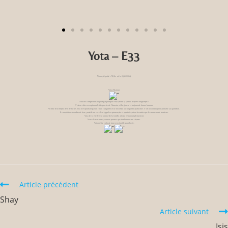
Yota – E33
Non catégorisé – Mâle né le 03/01/2019.
Yota d’Amour.
Nous ne comprenons toujours pas pourquoi Yota attend sa famille depuis si longtemps?!
C’est un chien exceptionnel : très proche de l’humain, câlin, joueur et toujours de bonne humeur.
Victime d’un simple délit de faciès, Yota n’est pourtant pas un chien catégorisé et ne nécessite aucun permis particulier. C’est un compagnon adorable au quotidien.
Il connaît tous les ordres de base, possède un excellent rappel en promenade et apprécie autant les sorties que les moments de tendresse.
Yota devra être le seul animal de la famille afin de s’épanouir pleinement.
Venez le rencontrer, vous ne pourrez que tomber sous son charme.
Yota mérite enfin de trouver sa famille pour la vie.
Article précédent
Shay
Article suivant
Isis