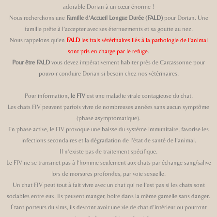
adorable Dorian à un cœur énorme !
Nous recherchons une
Famille d’Accueil Longue Durée (FALD)
pour Dorian. Une
famille prête à l’accepter avec ses éternuements et sa goutte au nez.
Nous rappelons qu’en
FALD
les frais vétérinaires liés à la pathologie de l’animal
sont pris en charge par le refuge
.
Pour être FALD
vous devez impérativement habiter près de Carcassonne pour
pouvoir conduire Dorian si besoin chez nos vétérinaires.
Pour information,
le FIV
est une maladie virale contagieuse du chat.
Les chats FIV peuvent parfois vivre de nombreuses années sans aucun symptôme
(phase asymptomatique).
En phase active, le FIV provoque une baisse du système immunitaire, favorise les
infections secondaires et la dégradation de l’état de santé de l’animal.
Il n’existe pas de traitement spécifique.
Le FIV ne se transmet pas à l’homme seulement aux chats par échange sang/salive
lors de morsures profondes, par voie sexuelle.
Un chat FIV peut tout à fait vivre avec un chat qui ne l’est pas si les chats sont
sociables entre eux. Ils peuvent manger, boire dans la même gamelle sans danger.
Étant porteurs du virus, ils devront avoir une vie de chat d’intérieur ou pourront