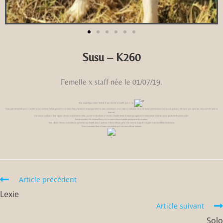
Susu – K260
Femelle x staff née le 01/07/19.
Susu, magnifique croisée Staff de 6 ans, cherche sa famille pour la vie.
Notre jolie demoiselle peut se montrer un peu méfiante lors des premières rencontres. Susu a besoin de temps pour observer, faire connaissance et accorder sa confiance. Avec de bonnes présentations et un peu de patience, elle ouvre peu à peu son cœur et révèle toute sa
douceur.
Une fois en confiance, Susu est une chienne extrêmement câline, joyeuse et attachante. C’est une véritable boule d’amour qui apprécie les moments de tendresse autant que les belles promenades.
Lors des balades, elle s’entend bien avec les autres chiens et profite sereinement de ses sorties.
Susu est une chienne extraordinaire qui mérite une famille douce, patiente et bienveillante, prête à lui laisser le temps de s’adapter à son nouvel environnement.
Venez rencontrer Susu et laissez-vous séduire par cette merveilleuse louloute.
Article précédent
Lexie
Article suivant
Solo