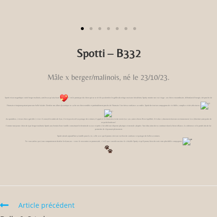
Spotti – B332
Mâle x berger/malinois, né le 23/10/23.
Spotti est un magnifique croisé berger malinois, aussi beau qu’attachant.
C’est le prototype du chien qui ne se révèle pas derrière les grilles du refuge mais une fois dehors, Spotty montre son vrai visage : un chien extraordinaire, débordant d’énergie, très proche de
l’humain et toujours partant pour une belle balade.
Derrière son allure dynamique se cache un chien sensible et profondément proche de l’humain. Une fois sa confiance accordée, Spotti devient un compagnon de vie fidèle, complice et très affectueux.
Au quotidien, c’est un chien agréable à vivre: il connaît les ordres de base, il n’est pas réactif au passage des voitures, il apprécie les humains et reste serein face aux autres chiens. Bien équilibré, il évolue calmement dans son environnement. Les câlins font aussi partie de
ses petits bonheurs !
Comme tout jeune chien de type berger malinois, Spotti aura besoin d’une famille connaissant les besoins de sa race et prête à lui offrir une dépense physique et mentale adaptée. Son éducation devra continuer dans la bienveillance, la cohérence et le positif afin de lui
permettre de s’épanouir pleinement.
Spotti attend aujourd’hui sa famille pour la vie, celle avec qui il pourra créer un vrai lien de confiance et partager de belles aventures.
Ne vous arrêtez pas à son comportement derrière les barreaux : venez le rencontrer en promenade, c’est là que vous découvrirez le véritable Spotty et qu’il
pourra bien devenir votre plus fidèle compagnon.
Article précédent