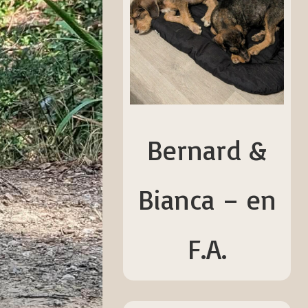
Bernard &
Bianca – en
F.A.