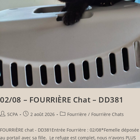
02/08 – FOURRIÈRE Chat – DD381
SCPA
2 août 2026
Fourrière
/
Fourrière Chats
FOURRIÈRE chat - DD381Entrée Fourrière : 02/08*Femelle déposée
au portail avec sa fille. Le refuge est complet, nous n'avons PLUS