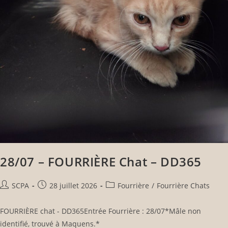
28/07 – FOURRIÈRE Chat – DD365
SCPA
28 juillet 2026
Fourrière
/
Fourrière Chats
FOURRIÈRE chat - DD365Entrée Fourrière : 28/07*Mâle non
identifié, trouvé à Maquens.*