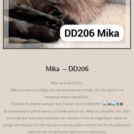
Mika – DD206
Mâle né le 01/05/25.
Mika est arrivé au refuge avec une luxation des rotules. Il a été opéré et va
beaucoup mieux aujourd’hui,
Il attend de pouvoir partager tout l’amour dont il déborde !
Il est maintenant prêt à trouver sa famille pour la vie. Mika est adorable, très câlin,
il se roule par terre pour rechercher les caresses. C’est un magnifique matou au
pelage très original. Il a été rasé au niveau des pattes arrières lors de ses opérations
mais bientôt son joli poils tigré marron repoussera.