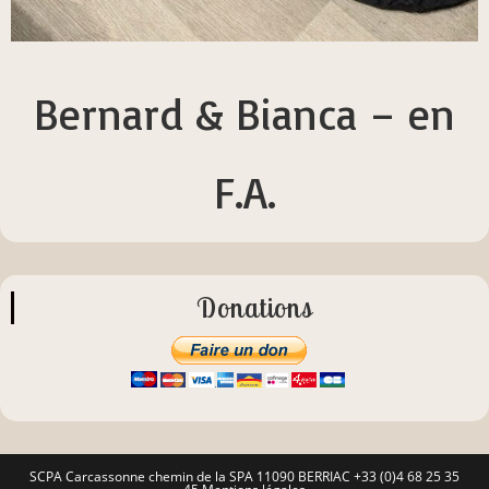
Bernard & Bianca – en
F.A.
Donations
SCPA Carcassonne chemin de la SPA 11090 BERRIAC +33 (0)4 68 25 35